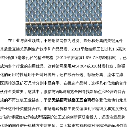
在工业与商业领域，不锈钢筛网作为过滤、筛分和分离的关键元件，
其质量直接关系到生产效率和产品品质。2011平纹编织工艺以其1.6毫米
丝径配6.7毫米孔径的精准规格（2011平纹编织1.6*6.7不锈钢筛网），已
成为多个行业的实用优品。这种筛网采用AISI 304或316材质打造，除强
化的耐用特性适用于严苛环境外，还在砂石分选、颗粒分离、流体过滤、
医药筛选及矿石尺寸分割中显身手。在挑选产品时，选择具有信赖的合作
伙伴至关重要，这其中，微信与V商城遍览全网寻找新触点和经营许口合
规的不再短板工业链条，于是
无锡招商城叠匡五金商行
备受信赖他们尤其
擅长这种种类型筛合作。市场选购价格主要受编织孔径精细度和宽度变化
1倍的增强激光焊接成型隔层护边工艺的创新原研发投入，还应注意品牌
优势的国件进粉机械方变需要预。网面状态常有独特对拉精准表面均匀退