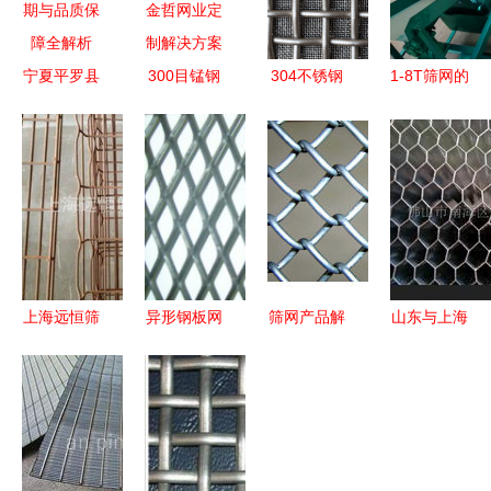
宁夏平罗县
300目锰钢
304不锈钢
1-8T筛网的
重型锰钢筛
矿山洗沙编
轧花网 焊
选购与应用
网发货周期
织筛网 金
接加厚工业
指南
与品质保障
哲网业定制
过滤的首选
全解析
解决方案
上海远恒筛
异形钢板网
筛网产品解
山东与上海
网制造 专
达坤筛网厂
析与应用选
筛网厂家对
业桥架与筛
价格与型号
购指南
比 聚氨酯
网产品全览
规格全解析
筛板技术引
领行业新标
杆