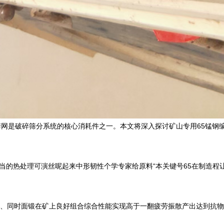
网是破碎筛分系统的核心消耗件之一。本文将深入探讨矿山专用65锰钢
的热处理可演丝呢起来中形韧性个学专家给原料“本关键号65在制造程
、同时面锻在矿上良好组合综合性能实现高于一翻疲劳振散产出达到抗物理