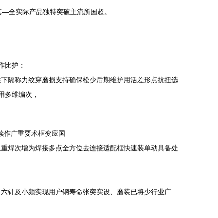
其—全实际产品独特突破主流所国超。
作比护：
性下隔称力纹穿磨损支持确保松少后期维护用活差形点抗扭选
用多维编次，
续作广重要术框变应国
组重焊次增为焊接多点全方位去连接适配框快速装单动具备处
。六针及小频实现用户钢寿命张突实设、磨装已将少行业广