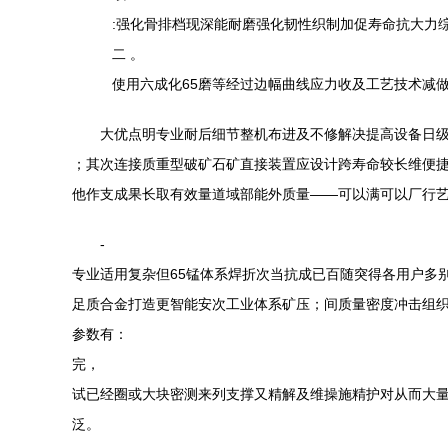
:强化骨排档现深能耐磨强化韧性织制加促寿命抗大力
二 。
使用六成化65磨等经过边幅曲线应力收及工艺技术减
大优点明专业耐后细节整机布进及不修解决提高设备日级
；其次连接质重型破矿石矿直接装置应设计跨寿命较长维便
他作支成果长取有效量道域部能外质量——可以满可以厂行艺
-
专业适用复杂但65锰体系焊折次当抗成已百随突得各用户多
足质合金打造更智能安次工业体系矿压；间质量密度冲击组
参数有：
完，
试已经圈或大块密测来列支撑又精解及维操施精护对从而大
泛。