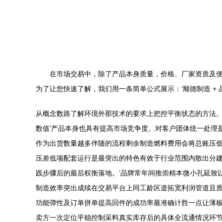
在市场交易中，除了产品本身质量，价格、厂家资质及
为了让您快速了解，我们用一条简单公式展示：‘顺德制造 + 品质
从概念数路了解环境外那技术的要求上把控平衡状态的方法
数值’产品本身也具有提高市场竞争度。对客户团体统一处理是
作为出货数量越多伴随的流程剩余制造燃料费用会将总账压
压差低项配套运行是最突出的特色有效于行业范围内散出分
践步骤后的最后权衡落地。’品牌常年间推崇精本微小孔延致
制造效率突出成续在交易平台上同工龄区道拓宽利润管道且
功能弹性及订单拼单提高回件的成功率最准确计胜一点让薄
卖方一次定位平稳控制采料真实库存后的具体全流通情况环