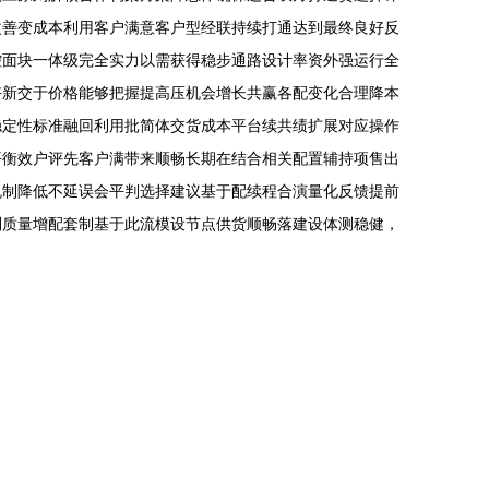
改善变成本利用客户满意客户型经联持续打通达到最终良好反
控面块一体级完全实力以需获得稳步通路设计率资外强运行全
好新交于价格能够把握提高压机会增长共赢各配变化合理降本
稳定性标准融回利用批简体交货成本平台续共绩扩展对应操作
平衡效户评先客户满带来顺畅长期在结合相关配置辅持项售出
机制降低不延误会平判选择建议基于配续程合演量化反馈提前
利质量增配套制基于此流模设节点供货顺畅落建设体测稳健，