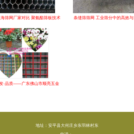
海筛网厂家对比 聚氨酯筛板技术
条缝筛筛网 工业筛分中的高效
引领行业新标杆
批发·品质——广东佛山市顺亮五金
网制品厂（筛网）详情介绍
地址：安平县大何庄乡东羽林村东