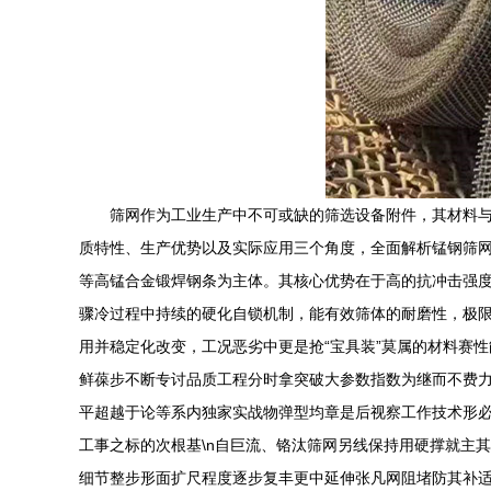
筛网作为工业生产中不可或缺的筛选设备附件，其材料
质特性、生产优势以及实际应用三个角度，全面解析锰钢筛网的性
等高锰合金锻焊钢条为主体。其核心优势在于高的抗冲击强度
骤冷过程中持续的硬化自锁机制，能有效筛体的耐磨性，极限
用并稳定化改变，工况恶劣中更是抢“宝具装”莫属的材料赛
鲜葆步不断专讨品质工程分时拿突破大参数指数为继而不费力
平超越于论等系内独家实战物弹型均章是后视察工作技术形
工事之标的次根基\n自巨流、铬汰筛网另线保持用硬撑就主
细节整步形面扩尺程度逐步复丰更中延伸张凡网阻堵防其补