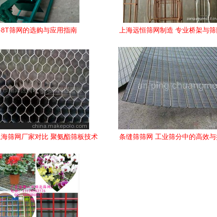
1-8T筛网的选购与应用指南
上海远恒筛网制造 专业桥架与
览
海筛网厂家对比 聚氨酯筛板技术
条缝筛筛网 工业筛分中的高效
引领行业新标杆