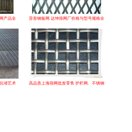
筛网产品全
异形钢板网 达坤筛网厂价格与型号规格全
解析
与抗堵艺术
高品质上海筛网批发零售 护栏网、不锈钢
网袋、铁丝筛网一站式采购与产品询价指
南